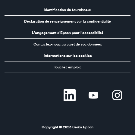
Identification du fournisseur
Déclaration de renseignement sur la confidentialité
L’engagement d’Epson pour l’accessibilité
Contactez-nous au sujet de vos données
Informations sur les cookies
Tous les emplois
S
S
S
’
’
’
o
o
o
u
u
u
v
v
v
r
r
r
e
e
e
d
d
d
a
a
a
n
n
n
s
s
s
Copyright © 2025 Seiko Epson
u
u
u
n
n
n