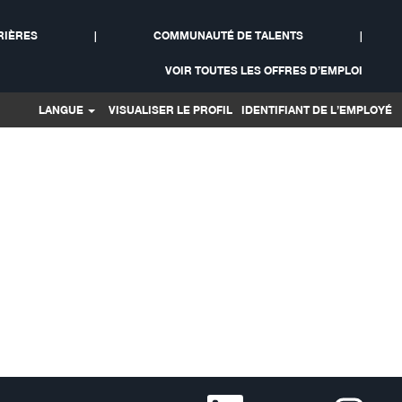
RIÈRES
|
COMMUNAUTÉ DE TALENTS
|
Rechercher les offres
VOIR TOUTES LES OFFRES D’EMPLOI
LANGUE
VISUALISER LE PROFIL
IDENTIFIANT DE L’EMPLOYÉ
S
S
S