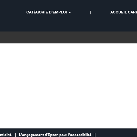
CATÉGORIE D'EMPLOI
|
ACCUEIL CAR
tialité
L’engagement d’Epson pour l’accessibilité